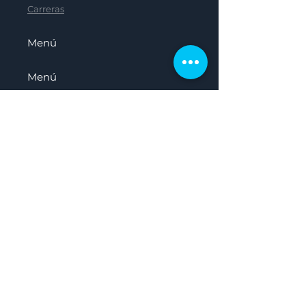
Carreras
Menú
Menú
Menú
Menú
Hogar
Sobre nosotros
Nuestro Panel
Recursos
Carreras
Presentado