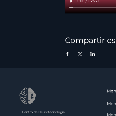
Compartir es
Me
Me
El Centro de Neurotecnología
Me