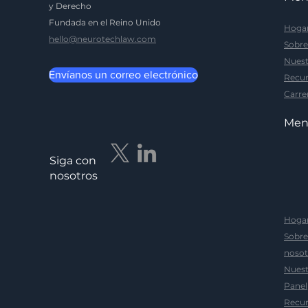
y Derecho
Fundada en el Reino Unido
Hoga
hello@neurotechlaw.com
Sobre
Nuest
Envíanos un correo electrónico
Recur
Carre
Me
Siga con
nosotros
Hoga
Sobre
nosot
Nuest
Panel
Recur