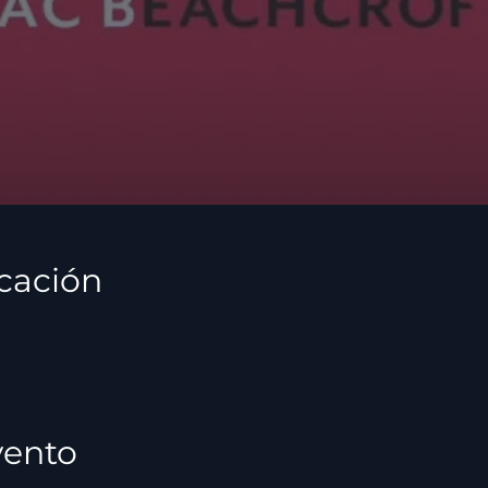
icación
vento