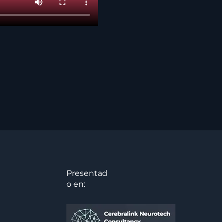
Presentad
o en: