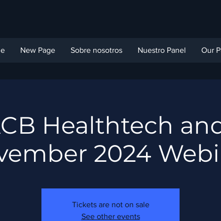
ge
New Page
Sobre nosotros
Nuestro Panel
Our P
CB Healthtech and
vember 2024 Webi
Tickets are not on sale
See other events